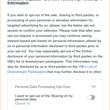
Information
Naisteleht on igal kolmapäeval ilmuv
If you wish to opt-out of the sale, sharing to third parties, or
praktiline naisteajakiri, mille kõrval on
processing of your personal or sensitive information for
targeted advertising by us, please use the below opt-out
tervise- moe- ja ilusoovitusi jagav portaal
section to confirm your selection. Please note that after your
naisteleht.ee
. Naistelehest leiab nii
opt-out request is processed you may continue seeing
interest-based ads based on personal information utilized by
inspireerivaid persoonilugusid kui ka
us or personal information disclosed to third parties prior to
hulganisti nõuandeid ja nippe, kuidas argielu
your opt-out. You may separately opt-out of the further
disclosure of your personal information by third parties on the
lihtsamalt korraldada.
IAB’s list of downstream participants. This information may
also be disclosed by us to third parties on the
IAB’s List of
Downstream Participants
that may further disclose it to other
Telli Naisteleht»
third parties.
Avalda reklaam »
Personal Data Processing Opt Outs
I want to opt-out of the Sharing of my
Naisteleht on väga laia teemade ringiga väljaanne – kirjutame
personal data.
kõigest, mis naisele igapäevaselt korda läheb. Olgu selleks
Opted In
liigutavad saatuselood või igapäevased säästunipid. Meie tervise-,