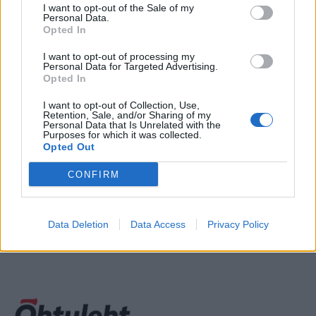
I want to opt-out of the Sale of my
moe- ja ilusoovitused, testid ning soodsad ja tervislikud retseptid
Personal Data.
on aastatega saanud lugejate iganädalasteks kaaslasteks. Kui
Opted In
liita siia veel veebiportaal, telekava, horoskoop ja vihjed vaba aja
I want to opt-out of processing my
sisustamiseks, saabki lugeja paketi, mis aitab iga päev lihtsamalt,
Personal Data for Targeted Advertising.
tõhusamalt ja lõbusamalt elada.
Opted In
I want to opt-out of Collection, Use,
Anname nõu ja ideid, kuidas kiirete asjatoimetuste kõrvalt
Retention, Sale, and/or Sharing of my
Personal Data that Is Unrelated with the
välimuse ja hinge eest paremini hoolt kanda ning jagame
Purposes for which it was collected.
põnevaid ja inspireerivaid lugusid inimestest meie endi hulgas.
Opted Out
CONFIRM
Data Deletion
Data Access
Privacy Policy